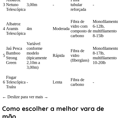
3
Netuno
3,00m
-
tubular
-
Telescópica
reforçada
Fibra de
Monofilament
Albatroz
vidro com
6-12lb,
4
Aramis
4m
Moderada
composto de
multifilamento
Telescópica
carbono
8-15lb
Variável
Jaú Pesca
conforme
Monofilament
Fibra de
Bamboo
modelo
8-17lb,
5
Rápida
vidro
Strong
(tipicamente
multifilamento
(fiberglass)
Green
2,10m a
10-20lb
3,00m)
Fisgar
Fibra de
6
Telescópica
-
Lenta
-
carbono
Traíra
← Deslize para ver mais →
Como escolher a melhor vara de
mão