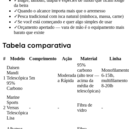
✓
Bagre, lambari, tilápia e espécies de fundo que ficam longe
da beira
✓
Quando o alcance importa mais que o arremesso
✓
Pesca tradicional com isca natural (minhoca, massa, carne)
✓
Se você está começando e quer algo simples de usar
✓
Orçamento apertado — vara de mão é o equipamento mais
barato que existe
Tabela comparativa
#
Modelo
Comprimento
Ação
Material
Linha
95%
Daisen
carbono
Monofilament
Mandi
Moderada
(alto teor —
6-15lb,
1
Telescópica
5m
a Rápida
acima da
multifilamento
95%
média de
8-20lb
Carbono
telescópicas)
Marine
Sports
Fibra de
2
Versus
-
-
-
vidro
Telescópica
Lisa
Albatroz
Fibra