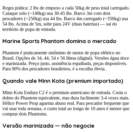
Regra prática: 2 lbs de empuxo a cada 50kg de peso total carregado.
Caiaque solo (~140kg) usa 30-45 lbs. Barco 3m com dois
pescadores (~250kg) usa 44 lbs. Barco 4m carregado (~350kg) usa
54 lbs. Acima de 5m, sobe para 24V (duas baterias) — sai do
território de popa de entrada.
Marine Sports Phantom domina o mercado
Phantom é praticamente sinônimo de motor de popa elétrico no
Brasil. Opções de 34, 44, 54 e 56 libras (digital). Versões água doce
e marinizada. Preço justo, assistência espalhada, peças disponíveis.
Para 90% dos pescadores brasileiros, é a escolha óbvia.
Quando vale Minn Kota (premium importado)
Minn Kota Endura C2 é o premium americano de entrada. Custa o
dobro do Phantom equivalente, mas dura facilmente 3-4 vezes mais.
Hélice Power Prop aguenta abuso real. Para pescador frequente que
vai usar toda semana, o custo total ao longo de 10 anos é menor que
comprar dois Phantoms.
Versão marinizada — não negocie