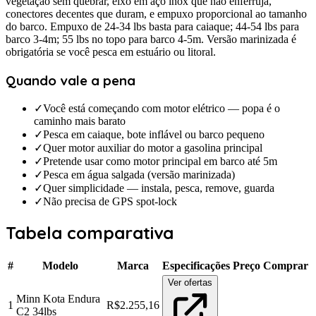
vegetação sem quebrar, eixo em aço inox que não enferruja,
conectores decentes que duram, e empuxo proporcional ao tamanho
do barco. Empuxo de 24-34 lbs basta para caiaque; 44-54 lbs para
barco 3-4m; 55 lbs no topo para barco 4-5m. Versão marinizada é
obrigatória se você pesca em estuário ou litoral.
Quando vale a pena
✓
Você está começando com motor elétrico — popa é o
caminho mais barato
✓
Pesca em caiaque, bote inflável ou barco pequeno
✓
Quer motor auxiliar do motor a gasolina principal
✓
Pretende usar como motor principal em barco até 5m
✓
Pesca em água salgada (versão marinizada)
✓
Quer simplicidade — instala, pesca, remove, guarda
✓
Não precisa de GPS spot-lock
Tabela comparativa
#
Modelo
Marca
Especificações
Preço
Comprar
Ver ofertas
Minn Kota Endura
1
R$2.255,16
C2 34lbs