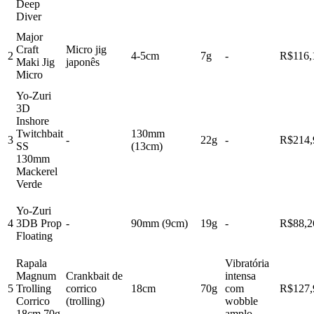
Deep
Diver
Major
Craft
Micro jig
2
4-5cm
7g
-
R$116,
Maki Jig
japonês
Micro
Yo-Zuri
3D
Inshore
Twitchbait
130mm
3
-
22g
-
R$214,
SS
(13cm)
130mm
Mackerel
Verde
Yo-Zuri
4
3DB Prop
-
90mm (9cm)
19g
-
R$88,2
Floating
Rapala
Vibratória
Magnum
Crankbait de
intensa
5
Trolling
corrico
18cm
70g
com
R$127,
Corrico
(trolling)
wobble
18cm 70g
amplo