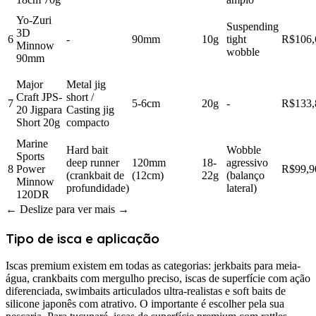
Yo-Zuri
Suspending
3D
6
-
90mm
10g
tight
R$106,
Minnow
wobble
90mm
Major
Metal jig
Craft JPS-
short /
7
5-6cm
20g
-
R$133,
20 Jigpara
Casting jig
Short 20g
compacto
Marine
Hard bait
Wobble
Sports
deep runner
120mm
18-
agressivo
8
Power
R$99,9
(crankbait de
(12cm)
22g
(balanço
Minnow
profundidade)
lateral)
120DR
← Deslize para ver mais →
Tipo de isca e aplicação
Iscas premium existem em todas as categorias: jerkbaits para meia-
água, crankbaits com mergulho preciso, iscas de superfície com ação
diferenciada, swimbaits articulados ultra-realistas e soft baits de
silicone japonês com atrativo. O importante é escolher pela sua