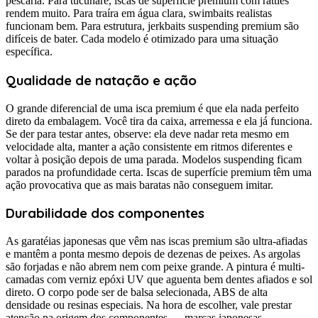
pescaria. Para tucunaré, iscas de superfície premium com rattles
rendem muito. Para traíra em água clara, swimbaits realistas
funcionam bem. Para estrutura, jerkbaits suspending premium são
difíceis de bater. Cada modelo é otimizado para uma situação
específica.
Qualidade de natação e ação
O grande diferencial de uma isca premium é que ela nada perfeito
direto da embalagem. Você tira da caixa, arremessa e ela já funciona.
Se der para testar antes, observe: ela deve nadar reta mesmo em
velocidade alta, manter a ação consistente em ritmos diferentes e
voltar à posição depois de uma parada. Modelos suspending ficam
parados na profundidade certa. Iscas de superfície premium têm uma
ação provocativa que as mais baratas não conseguem imitar.
Durabilidade dos componentes
As garatéias japonesas que vêm nas iscas premium são ultra-afiadas
e mantêm a ponta mesmo depois de dezenas de peixes. As argolas
são forjadas e não abrem nem com peixe grande. A pintura é multi-
camadas com verniz epóxi UV que aguenta bem dentes afiados e sol
direto. O corpo pode ser de balsa selecionada, ABS de alta
densidade ou resinas especiais. Na hora de escolher, vale prestar
atenção na origem dos componentes — marcas japonesas,