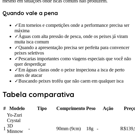
mesmo em situações onde iscas comuns não produzem.
Quando vale a pena
✓
Em torneios e competições onde a performance precisa ser
máxima
✓
Águas com alta pressão de pesca, onde os peixes já viram
muita isca comum
✓
Quando a apresentação precisa ser perfeita para convencer
peixes seletivos
✓
Pescarias importantes como viagens especiais que você não
quer desperdiçar
✓
Em águas claras onde o peixe inspeciona a isca de perto
antes de atacar
✓
Buscando peixes troféu que não caem em qualquer isca
Tabela comparativa
#
Modelo
Tipo
Comprimento
Peso
Ação
Preç
Yo-Zuri
Crystal
3D
1
-
90mm (9cm)
18g
-
R$139,
Minnow