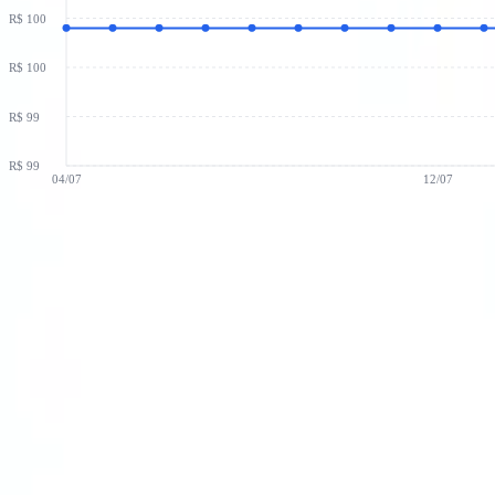
R$ 100
R$ 100
R$ 99
R$ 99
04/07
12/07
Melhor preço agora
R$
99,90
Comprar com o melhor preço