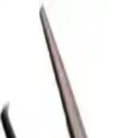
iscabox
Montar tralha