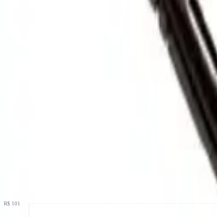
Início
/
Equipamentos
/
Acessorios
/
Alicates Ferramentas
/
Bico Longo Multifunção
Alicate Lizard Bico Longo: análise co
Análise do alicate Lizard Bico Longo Multifunção: alicate ergonômic
Compre com o melhor preço
Preço dos últimos 30 dias
R$ 101