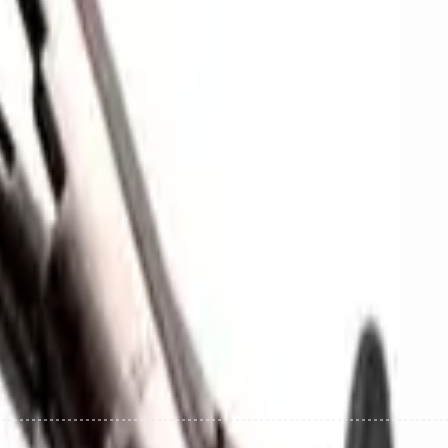
mpleta
o com 21,6cm para pesca esportiva.